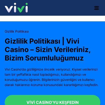
Gizlilik Politikası
Gizlilik Politikası | Vivi
Casino – Sizin Verileriniz,
Bizim Sorumluluğumuz
Vivi Casino’da gizliliğinize öncelik veriyoruz. Kişisel verilerinizi
tam bir şeffaflıkla nasıl topladığımızı, kullandığımızı ve
koruduğumuzu öğrenin. Bilgilerinizin güvenliğini ve kullanıcı
olarak haklarınızı koruma konusundaki kararlılığımızı keşfedin.
VIVI CASINO’YU KEŞFEDIN