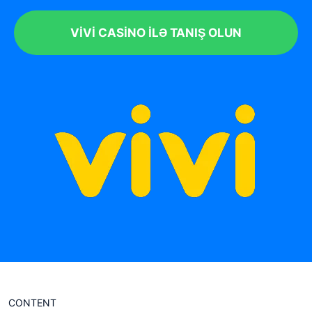
VIVI CASINO ILƏ TANIŞ OLUN
CONTENT