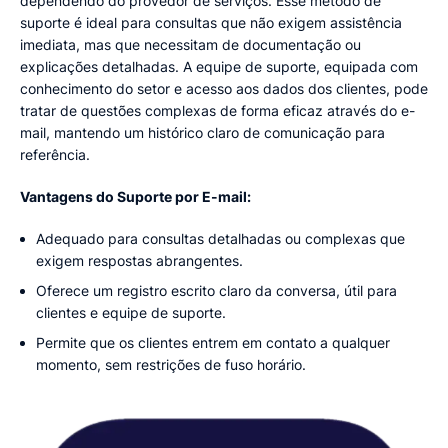
dependendo do provedor de serviços. Esse método de
suporte é ideal para consultas que não exigem assistência
imediata, mas que necessitam de documentação ou
explicações detalhadas. A equipe de suporte, equipada com
conhecimento do setor e acesso aos dados dos clientes, pode
tratar de questões complexas de forma eficaz através do e-
mail, mantendo um histórico claro de comunicação para
referência.
Vantagens do Suporte por E-mail:
Adequado para consultas detalhadas ou complexas que
exigem respostas abrangentes.
Oferece um registro escrito claro da conversa, útil para
clientes e equipe de suporte.
Permite que os clientes entrem em contato a qualquer
momento, sem restrições de fuso horário.