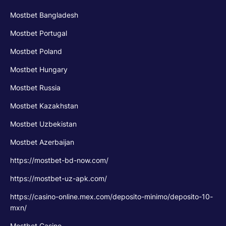
Mostbet Bangladesh
Mostbet Portugal
Mostbet Poland
Mostbet Hungary
Mostbet Russia
Mostbet Kazakhstan
Mostbet Uzbekistan
Mostbet Azerbaijan
https://mostbet-bd-now.com/
https://mostbet-uz-apk.com/
https://casino-online.mex.com/deposito-minimo/deposito-10-
mxn/
Mostbet Casino