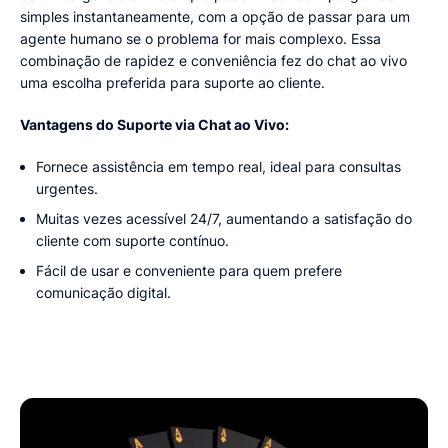
simples instantaneamente, com a opção de passar para um
agente humano se o problema for mais complexo. Essa
combinação de rapidez e conveniência fez do chat ao vivo
uma escolha preferida para suporte ao cliente.
Vantagens do Suporte via Chat ao Vivo:
Fornece assistência em tempo real, ideal para consultas
urgentes.
Muitas vezes acessível 24/7, aumentando a satisfação do
cliente com suporte contínuo.
Fácil de usar e conveniente para quem prefere
comunicação digital.