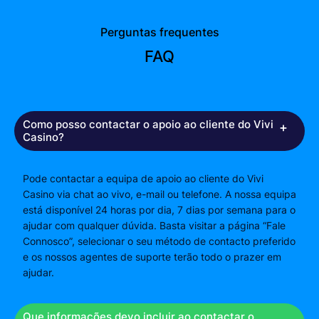
Perguntas frequentes
FAQ
Como posso contactar o apoio ao cliente do Vivi
Casino?
Pode contactar a equipa de apoio ao cliente do Vivi
Casino via chat ao vivo, e-mail ou telefone. A nossa equipa
está disponível 24 horas por dia, 7 dias por semana para o
ajudar com qualquer dúvida. Basta visitar a página “Fale
Connosco”, selecionar o seu método de contacto preferido
e os nossos agentes de suporte terão todo o prazer em
ajudar.
Que informações devo incluir ao contactar o