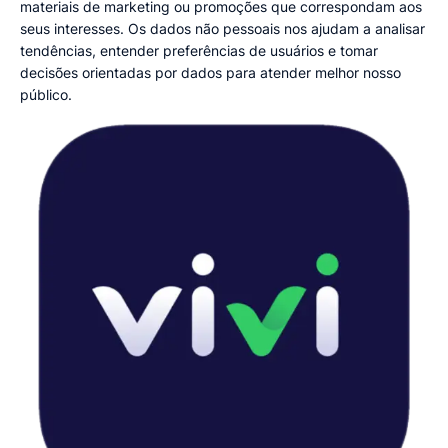
materiais de marketing ou promoções que correspondam aos
seus interesses. Os dados não pessoais nos ajudam a analisar
tendências, entender preferências de usuários e tomar
decisões orientadas por dados para atender melhor nosso
público.