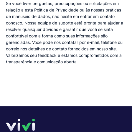
Se você tiver perguntas, preocupações ou solicitações em
relação a esta Política de Privacidade ou às nossas práticas
de manuseio de dados, não hesite em entrar em contato
conosco. Nossa equipe de suporte está pronta para ajudar a
resolver quaisquer dúvidas e garantir que você se sinta
confortável com a forma como suas informações são
gerenciadas. Você pode nos contatar por e-mail, telefone ou
correio nos detalhes de contato fornecidos em nosso site.
Valorizamos seu feedback e estamos comprometidos com a
transparência e comunicação aberta.