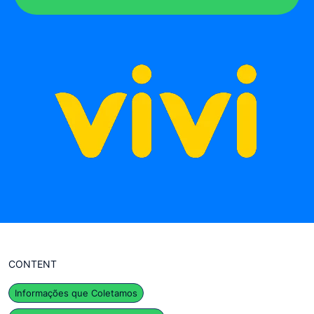
CONTENT
Informações que Coletamos