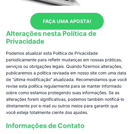
FAÇA UMA APOSTA!
Alterações nesta Política de
Privacidade
Podemos atualizar esta Política de Privacidade
periodicamente para refletir mudanças em nossas práticas,
serviços ou obrigações legais. Quando fizermos alterações,
publicaremos a política revisada em nosso site com uma data
de “última modificação” atualizada. Recomendamos que você
revise esta política regularmente para se manter informado
sobre como estamos protegendo suas informações. Se as
alterações forem significativas, podemos também notificá-lo
diretamente por e-mail ou outros meios para garantir que
você esteja totalmente ciente dos ajustes.
Informações de Contato