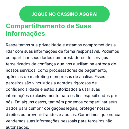
JOGUE NO CASSINO AGORA!
Compartilhamento de Suas
Informações
Respeitamos sua privacidade e estamos comprometidos a
lidar com suas informações de forma responsável. Podemos
compartilhar seus dados com prestadores de serviços
terceirizados de confiança que nos auxiliam na entrega de
nossos serviços, como processadores de pagamento,
agências de marketing e empresas de análise. Esses
parceiros são vinculados a acordos rigorosos de
confidencialidade e estão autorizados a usar suas
informações exclusivamente para os fins especificados por
nós. Em alguns casos, também podemos compartilhar seus
dados para cumprir obrigações legais, proteger nossos
direitos ou prevenir fraudes e abusos. Garantimos que nunca
vendemos suas informações pessoais para terceiros não
autorizados.