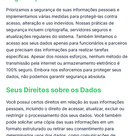
Priorizamos a segurança de suas informações pessoais e
implementamos várias medidas para protegê-las contra
acesso, alteração e uso indevidos. Nossas práticas de
segurança incluem criptografia, servidores seguros e
atualizações regulares do sistema. Também limitamos o
acesso aos seus dados apenas para funcionários e parceiros
que precisam das informações para realizar tarefas
específicas. Apesar dos nossos esforços, nenhum método de
transmissão pela internet ou armazenamento eletrônico é
100% seguro. Embora nos esforcemos para proteger seus
dados, não podemos garantir segurança absoluta.
Seus Direitos sobre os Dados
Você possui certos direitos em relação às suas informações
pessoais, incluindo o direito de acessar, atualizar, excluir ou
restringir o processamento dos seus dados. Você também
pode solicitar uma cópia das suas informações em um
formato estruturado ou retirar seu consentimento para
determinados usos dos dados, como comunicações de