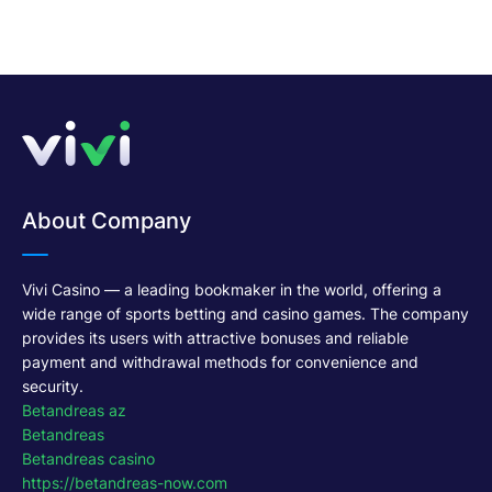
About Company
Vivi Casino — a leading bookmaker in the world, offering a
wide range of sports betting and casino games. The company
provides its users with attractive bonuses and reliable
payment and withdrawal methods for convenience and
security.
Betandreas az
Betandreas
Betandreas casino
https://betandreas-now.com