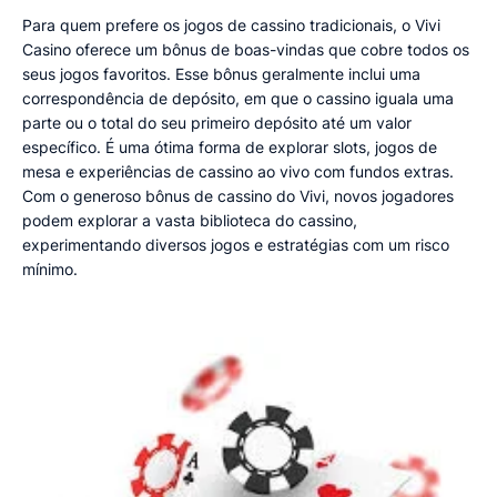
Para quem prefere os jogos de cassino tradicionais, o Vivi
Casino oferece um bônus de boas-vindas que cobre todos os
seus jogos favoritos. Esse bônus geralmente inclui uma
correspondência de depósito, em que o cassino iguala uma
parte ou o total do seu primeiro depósito até um valor
específico. É uma ótima forma de explorar slots, jogos de
mesa e experiências de cassino ao vivo com fundos extras.
Com o generoso bônus de cassino do Vivi, novos jogadores
podem explorar a vasta biblioteca do cassino,
experimentando diversos jogos e estratégias com um risco
mínimo.