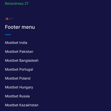
Betandreas 27
Footer menu
Mostbet India
Mostbet Pakistan
Mostbet Bangladesh
Mostbet Portugal
Mostbet Poland
Mostbet Hungary
Mostbet Russia
Mostbet Kazakhstan