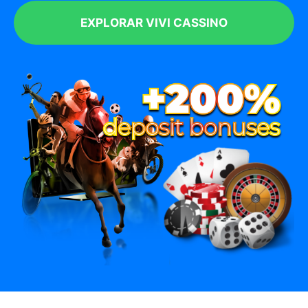
EXPLORAR VIVI CASSINO