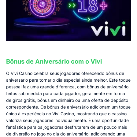
Bônus de Aniversário com o Vivi
O Vivi Casino celebra seus jogadores oferecendo bônus de
aniversário para tornar o dia especial ainda melhor. Este toque
pessoal faz uma grande diferença, com bônus de aniversário
feitos sob medida para cada jogador, geralmente em forma
de giros grátis, bônus em dinheiro ou uma oferta de depósito
correspondente. Os bônus de aniversário adicionam um toque
único à experiência no Vivi Casino, mostrando que o cassino
valoriza seus jogadores individualmente. É uma oportunidade
fantástica para os jogadores desfrutarem de um pouco mais
de diversão no jogo no dia do aniversário, adicionando uma