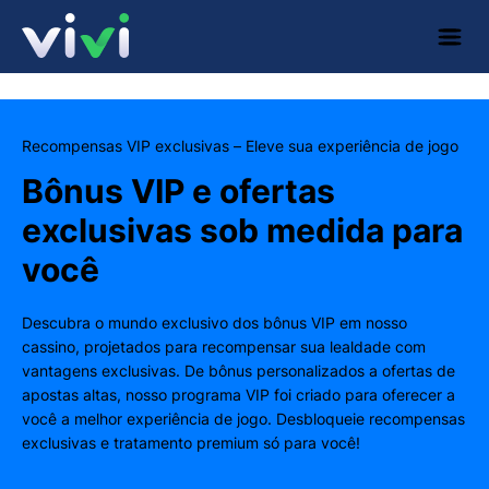
Recompensas VIP exclusivas – Eleve sua experiência de jogo
Bônus VIP e ofertas
exclusivas sob medida para
você
Descubra o mundo exclusivo dos bônus VIP em nosso
cassino, projetados para recompensar sua lealdade com
vantagens exclusivas. De bônus personalizados a ofertas de
apostas altas, nosso programa VIP foi criado para oferecer a
você a melhor experiência de jogo. Desbloqueie recompensas
exclusivas e tratamento premium só para você!