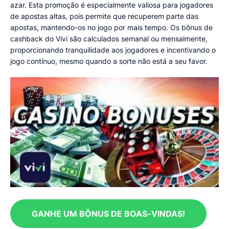
azar. Esta promoção é especialmente valiosa para jogadores
de apostas altas, pois permite que recuperem parte das
apostas, mantendo-os no jogo por mais tempo. Os bônus de
cashback do Vivi são calculados semanal ou mensalmente,
proporcionando tranquilidade aos jogadores e incentivando o
jogo contínuo, mesmo quando a sorte não está a seu favor.
GANHE UM BÔNUS DE BOAS-VINDAS!