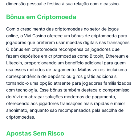
dimensão pessoal e festiva à sua relação com o cassino.
Bônus em Criptomoeda
Com o crescimento das criptomoedas no setor de jogos
online, o Vivi Casino oferece um bônus de criptomoeda para
jogadores que preferem usar moedas digitais nas transações.
O bônus em criptomoeda recompensa os jogadores que
fazem depósitos em criptomoedas como Bitcoin, Ethereum e
Litecoin, proporcionando um benefício adicional para quem
usa esses métodos de pagamento. Muitas vezes, inclui uma
correspondência de depósito ou giros grátis adicionais,
tornando-o uma opção atraente para jogadores familiarizados
com tecnologia. Esse bônus também destaca o compromisso
do Vivi em abraçar soluções modernas de pagamento,
oferecendo aos jogadores transações mais rápidas e maior
anonimato, enquanto são recompensados pela escolha de
criptomoedas.
Apostas Sem Risco