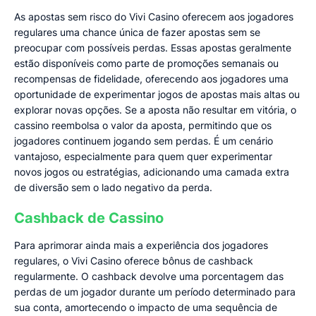
As apostas sem risco do Vivi Casino oferecem aos jogadores
regulares uma chance única de fazer apostas sem se
preocupar com possíveis perdas. Essas apostas geralmente
estão disponíveis como parte de promoções semanais ou
recompensas de fidelidade, oferecendo aos jogadores uma
oportunidade de experimentar jogos de apostas mais altas ou
explorar novas opções. Se a aposta não resultar em vitória, o
cassino reembolsa o valor da aposta, permitindo que os
jogadores continuem jogando sem perdas. É um cenário
vantajoso, especialmente para quem quer experimentar
novos jogos ou estratégias, adicionando uma camada extra
de diversão sem o lado negativo da perda.
Cashback de Cassino
Para aprimorar ainda mais a experiência dos jogadores
regulares, o Vivi Casino oferece bônus de cashback
regularmente. O cashback devolve uma porcentagem das
perdas de um jogador durante um período determinado para
sua conta, amortecendo o impacto de uma sequência de