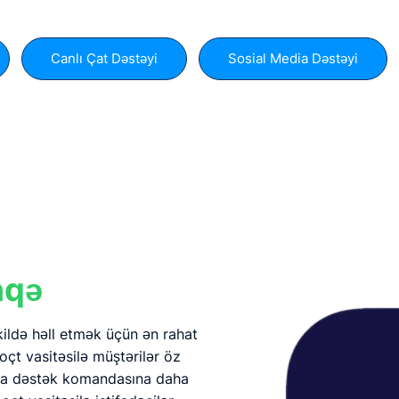
Canlı Çat Dəstəyi
Sosial Media Dəstəyi
aqə
kildə həll etmək üçün ən rahat
poçt vasitəsilə müştərilər öz
 bu da dəstək komandasına daha