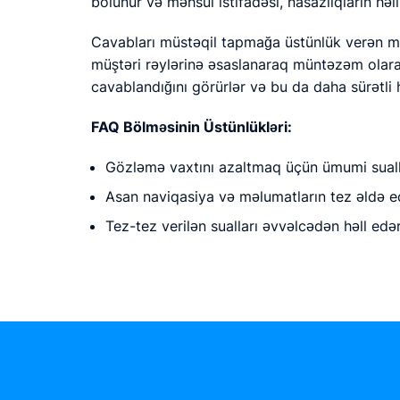
bölünür və məhsul istifadəsi, nasazlıqların həll
Cavabları müstəqil tapmağa üstünlük verən müş
müştəri rəylərinə əsaslanaraq müntəzəm olaraq 
cavablandığını görürlər və bu da daha sürətli h
FAQ Bölməsinin Üstünlükləri:
Gözləmə vaxtını azaltmaq üçün ümumi sualla
Asan naviqasiya və məlumatların tez əldə e
Tez-tez verilən sualları əvvəlcədən həll ed