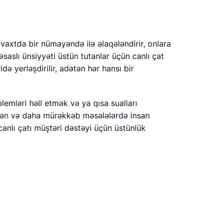
 vaxtda bir nümayəndə ilə əlaqələndirir, onlara
aslı ünsiyyəti üstün tutanlar üçün canlı çat
ə yerləşdirilir, adətən hər hansı bir
lemləri həll etmək və ya qısa sualları
bilən və daha mürəkkəb məsələlərdə insan
canlı çatı müştəri dəstəyi üçün üstünlük