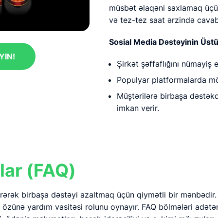
müsbət əlaqəni saxlamaq üçün 
və tez-tez saat ərzində cavab 
Sosial Media Dəstəyinin Üstü
YIN!
Şirkət şəffaflığını nümayiş 
Populyar platformalarda möv
Müştərilərə birbaşa dəstək
imkan verir.
llar (FAQ)
erərək birbaşa dəstəyi azaltmaq üçün qiymətli bir mənbədir
r özünə yardım vasitəsi rolunu oynayır. FAQ bölmələri adətə