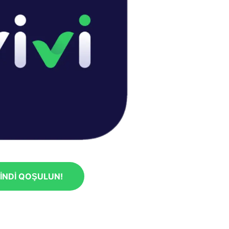
İNDI QOŞULUN!