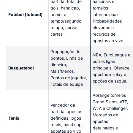
partida, total de
nacionais e
gols, handicap,
torneios
Futebol (futebol)
primeiro
internacionais.
tempo/segundo
Probabilidades
tempo, curvas,
elevadas e
cartas
recursos de
apostas ao vivo.
Propagação de
NBA, EuroLeague e
pontos, Linha de
outras ligas
dinheiro,
Basquetebol
principais. Oferece
Mais/Menos,
apostas in-play e
Pontos de jogador,
opções de saque.
Totais de equipe
Abrange torneios
Grand Slams, ATP,
Vencedor da
WTA e Challenger.
partida, apostas
Mercados de
Tênis
definidas, jogos
apostas
totais, handicap,
detalhados e
apostas ao vivo