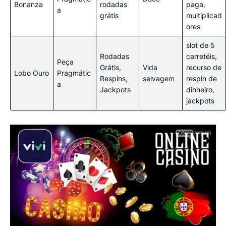
Bonanza
rodadas
paga,
a
grátis
multiplicad
ores
slot de 5
Rodadas
carretéis,
Peça
Grátis,
Vida
recurso de
Lobo Ouro
Pragmátic
Respins,
selvagem
respin de
a
Jackpots
dinheiro,
jackpots