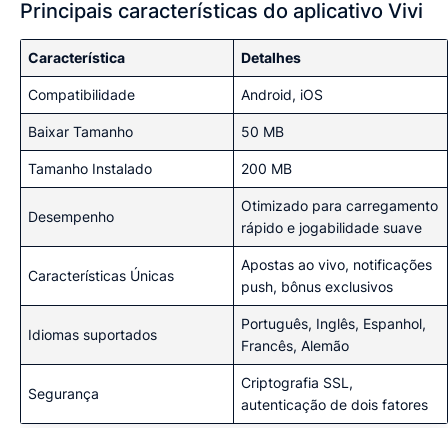
Principais características do aplicativo Vivi
Característica
Detalhes
Compatibilidade
Android, iOS
Baixar Tamanho
50 MB
Tamanho Instalado
200 MB
Otimizado para carregamento
Desempenho
rápido e jogabilidade suave
Apostas ao vivo, notificações
Características Únicas
push, bônus exclusivos
Português, Inglês, Espanhol,
Idiomas suportados
Francês, Alemão
Criptografia SSL,
Segurança
autenticação de dois fatores