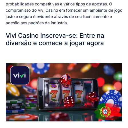
probabilidades competitivas e vários tipos de apostas. O
compromisso do Vivi Casino em fornecer um ambiente de jogo
justo e seguro é evidente através de seu licenciamento e
adesão aos padrões da indústria.
Vivi Casino Inscreva-se: Entre na
diversão e comece a jogar agora