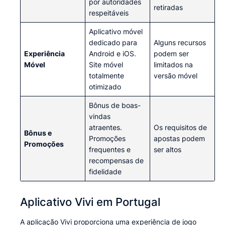
por autoridades
retiradas
respeitáveis
Aplicativo móvel
dedicado para
Alguns recursos
Experiência
Android e iOS.
podem ser
Móvel
Site móvel
limitados na
totalmente
versão móvel
otimizado
Bônus de boas-
vindas
atraentes.
Os requisitos de
Bônus e
Promoções
apostas podem
Promoções
frequentes e
ser altos
recompensas de
fidelidade
Aplicativo Vivi em Portugal
A aplicação Vivi proporciona uma experiência de jogo