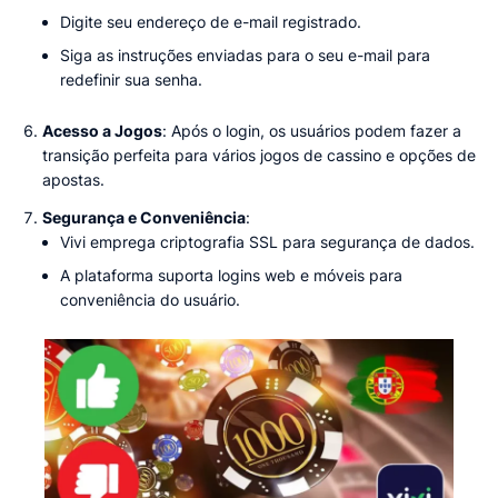
Digite seu endereço de e-mail registrado.
Siga as instruções enviadas para o seu e-mail para
redefinir sua senha.
Acesso a Jogos
: Após o login, os usuários podem fazer a
transição perfeita para vários jogos de cassino e opções de
apostas.
Segurança e Conveniência
:
Vivi emprega criptografia SSL para segurança de dados.
A plataforma suporta logins web e móveis para
conveniência do usuário.