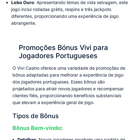
Lobo Ouro
: Apresentando temas de vida selvagem, este
jogo inclui rodadas grátis, respins e três jackpots
diferentes, proporcionando uma experiência de jogo
abrangente.
Promoções Bónus Vivi para
Jogadores Portugueses
O Vivi Casino oferece uma variedade de promoções de
bónus adaptadas para melhorar a experiência de jogo
dos jogadores portugueses. Esses bônus são
projetados para atrair novos jogadores e recompensar
clientes fiéis, proporcionando benefícios substanciais
que elevam a experiência geral de jogo.
Tipos de Bônus
Bônus Bem-vindo
:
Detalhes
: Novos jogadores recebem uma partida de