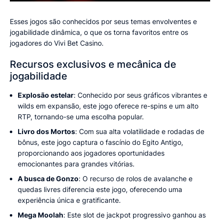
Esses jogos são conhecidos por seus temas envolventes e
jogabilidade dinâmica, o que os torna favoritos entre os
jogadores do Vivi Bet Casino.
Recursos exclusivos e mecânica de
jogabilidade
Explosão estelar
: Conhecido por seus gráficos vibrantes e
wilds em expansão, este jogo oferece re-spins e um alto
RTP, tornando-se uma escolha popular.
Livro dos Mortos
: Com sua alta volatilidade e rodadas de
bônus, este jogo captura o fascínio do Egito Antigo,
proporcionando aos jogadores oportunidades
emocionantes para grandes vitórias.
A busca de Gonzo
: O recurso de rolos de avalanche e
quedas livres diferencia este jogo, oferecendo uma
experiência única e gratificante.
Mega Moolah
: Este slot de jackpot progressivo ganhou as