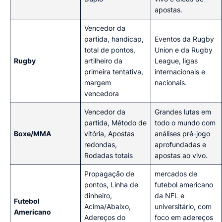
apostas.
Vencedor da
partida, handicap,
Eventos da Rugby
total de pontos,
Union e da Rugby
Rugby
artilheiro da
League, ligas
primeira tentativa,
internacionais e
margem
nacionais.
vencedora
Vencedor da
Grandes lutas em
partida, Método de
todo o mundo com
Boxe/MMA
vitória, Apostas
análises pré-jogo
redondas,
aprofundadas e
Rodadas totais
apostas ao vivo.
Propagação de
mercados de
pontos, Linha de
futebol americano
dinheiro,
da NFL e
Futebol
Acima/Abaixo,
universitário, com
Americano
Adereços do
foco em adereços