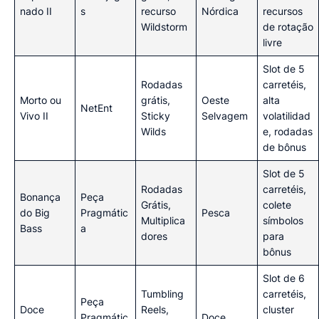
nado II
s
recurso
Nórdica
recursos
Wildstorm
de rotação
livre
Slot de 5
Rodadas
carretéis,
Morto ou
grátis,
Oeste
alta
NetEnt
Vivo II
Sticky
Selvagem
volatilidad
Wilds
e, rodadas
de bônus
Slot de 5
Rodadas
carretéis,
Bonança
Peça
Grátis,
colete
do Big
Pragmátic
Pesca
Multiplica
símbolos
Bass
a
dores
para
bônus
Slot de 6
Tumbling
carretéis,
Peça
Doce
Reels,
cluster
Pragmátic
Doce