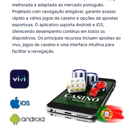
melhorada e adaptada ao mercado português.
Projetado com navegação amigável, garante acesso
rápido a vários jogos de cassino e opções de apostas
esportivas. O aplicativo suporta Android e iOS,
oferecendo desempenho contínuo em todos os
dispositivos. Os principais recursos incluem apostas ao
vivo, jogos de cassino e uma interface intuitiva para
facilitar a navegação.