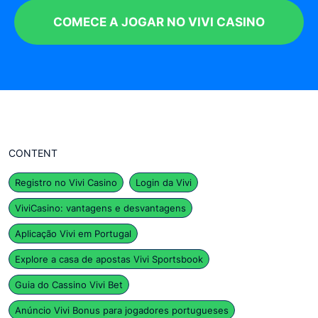
COMECE A JOGAR NO VIVI CASINO
CONTENT
Registro no Vivi Casino
Login da Vivi
ViviCasino: vantagens e desvantagens
Aplicação Vivi em Portugal
Explore a casa de apostas Vivi Sportsbook
Guia do Cassino Vivi Bet
Anúncio Vivi Bonus para jogadores portugueses