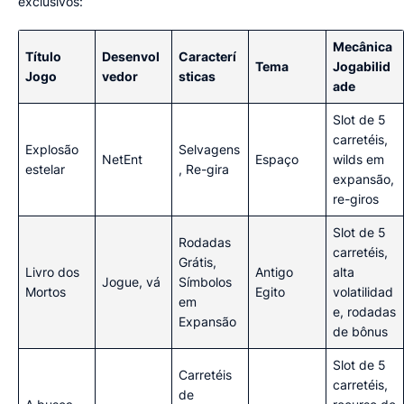
exclusivos:
Mecânica
Título
Desenvol
Caracterí
Tema
Jogabilid
Jogo
vedor
sticas
ade
Slot de 5
carretéis,
Explosão
Selvagens
NetEnt
Espaço
wilds em
estelar
, Re-gira
expansão,
re-giros
Slot de 5
Rodadas
carretéis,
Grátis,
Livro dos
Antigo
alta
Jogue, vá
Símbolos
Mortos
Egito
volatilidad
em
e, rodadas
Expansão
de bônus
Slot de 5
Carretéis
carretéis,
de