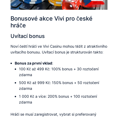
Bonusové akce Vivi pro české
hráče
Uvítací bonus
Noví čeští hráči ve Vivi Casinu mohou těžit z atraktivního
uvítacího bonusu. Uvítací bonus je strukturován takto:
Bonus za první vklad
:
100 Kč až 499 Kč: 100% bonus + 30 roztočení
zdarma
500 Kč až 999 Kč: 150% bonus + 50 roztočení
zdarma
1 000 Kč a více: 200% bonus + 100 roztočení
zdarma
Hráči se musí zaregistrovat, vybrat si preferovaný