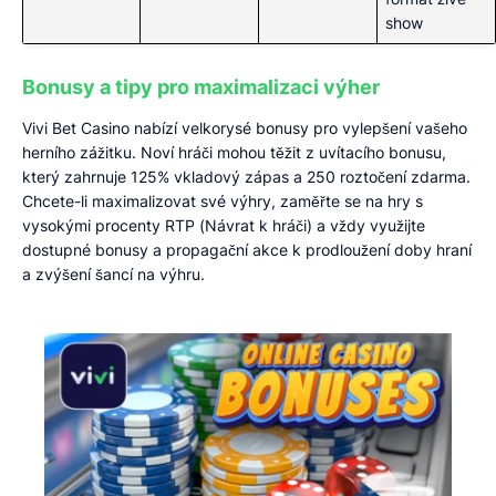
show
Bonusy a tipy pro maximalizaci výher
Vivi Bet Casino nabízí velkorysé bonusy pro vylepšení vašeho
herního zážitku. Noví hráči mohou těžit z uvítacího bonusu,
který zahrnuje 125% vkladový zápas a 250 roztočení zdarma.
Chcete-li maximalizovat své výhry, zaměřte se na hry s
vysokými procenty RTP (Návrat k hráči) a vždy využijte
dostupné bonusy a propagační akce k prodloužení doby hraní
a zvýšení šancí na výhru.