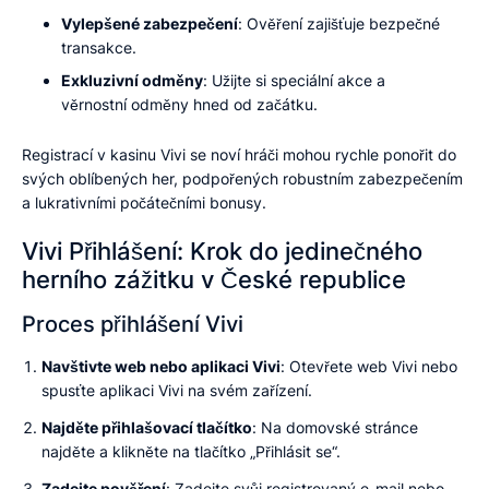
Vylepšené zabezpečení
: Ověření zajišťuje bezpečné
transakce.
Exkluzivní odměny
: Užijte si speciální akce a
věrnostní odměny hned od začátku.
Registrací v kasinu Vivi se noví hráči mohou rychle ponořit do
svých oblíbených her, podpořených robustním zabezpečením
a lukrativními počátečními bonusy.
Vivi Přihlášení: Krok do jedinečného
herního zážitku v České republice
Proces přihlášení Vivi
Navštivte web nebo aplikaci Vivi
: Otevřete web Vivi nebo
spusťte aplikaci Vivi na svém zařízení.
Najděte přihlašovací tlačítko
: Na domovské stránce
najděte a klikněte na tlačítko „Přihlásit se“.
Zadejte pověření
: Zadejte svůj registrovaný e-mail nebo