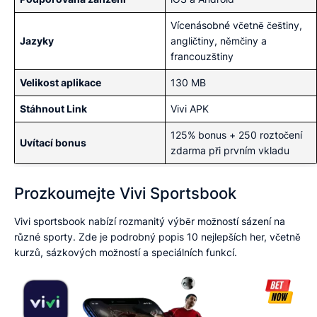
Vícenásobné včetně češtiny,
Jazyky
angličtiny, němčiny a
francouzštiny
Velikost aplikace
130 MB
Stáhnout Link
Vivi APK
125% bonus + 250 roztočení
Uvítací bonus
zdarma při prvním vkladu
Prozkoumejte Vivi Sportsbook
Vivi sportsbook nabízí rozmanitý výběr možností sázení na
různé sporty. Zde je podrobný popis 10 nejlepších her, včetně
kurzů, sázkových možností a speciálních funkcí.