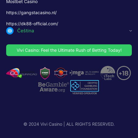
Mostbet Casino
https://gangstacasino.nl/
https://dk88-official.com/
Čeština
Vivi Casino: Feel the Ultimate Rush of Betting Today!
© 2024 Vivi Casino | ALL RIGHTS RESERVED.