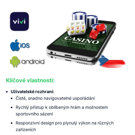
Klíčové vlastnosti:
Uživatelské rozhraní:
Čisté, snadno navigovatelné uspořádání
Rychlý přístup k oblíbeným hrám a možnostem
sportovního sázení
Responzivní design pro plynulý výkon na různých
zařízeních