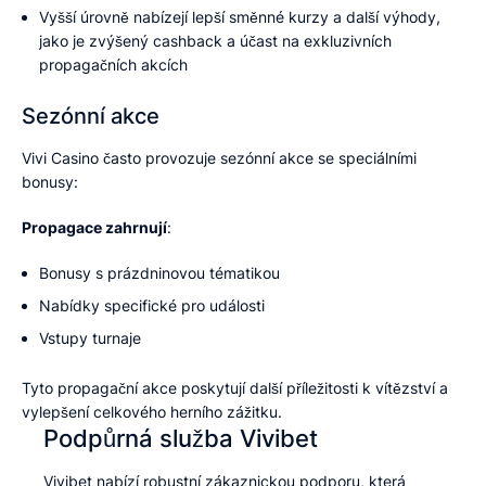
Vyšší úrovně nabízejí lepší směnné kurzy a další výhody,
jako je zvýšený cashback a účast na exkluzivních
propagačních akcích
Sezónní akce
Vivi Casino často provozuje sezónní akce se speciálními
bonusy:
Propagace zahrnují
:
Bonusy s prázdninovou tématikou
Nabídky specifické pro události
Vstupy turnaje
Tyto propagační akce poskytují další příležitosti k vítězství a
vylepšení celkového herního zážitku.
Podpůrná služba Vivibet
Vivibet nabízí robustní zákaznickou podporu, která