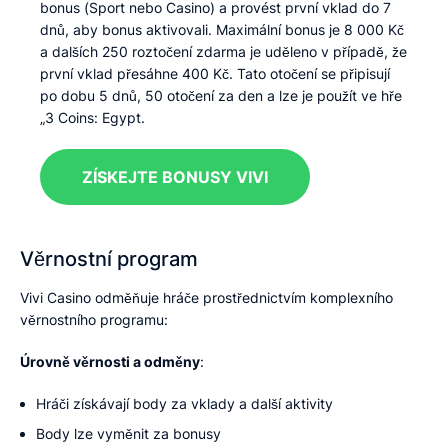
bonus (Sport nebo Casino) a provést první vklad do 7
dnů, aby bonus aktivovali. Maximální bonus je 8 000 Kč
a dalších 250 roztočení zdarma je uděleno v případě, že
první vklad přesáhne 400 Kč. Tato otočení se připisují
po dobu 5 dnů, 50 otočení za den a lze je použít ve hře
„3 Coins: Egypt.
ZÍSKEJTE BONUSY VIVI
Věrnostní program
Vivi Casino odměňuje hráče prostřednictvím komplexního
věrnostního programu:
Úrovně věrnosti a odměny
:
Hráči získávají body za vklady a další aktivity
Body lze vyměnit za bonusy