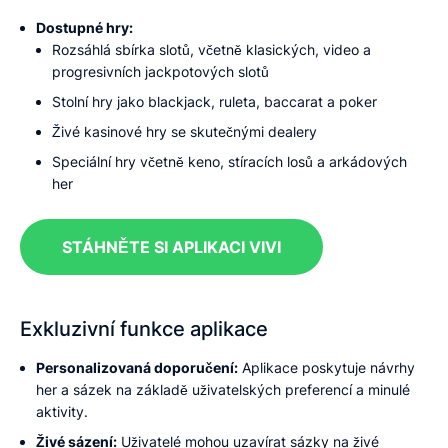
Dostupné hry:
Rozsáhlá sbírka slotů, včetně klasických, video a
progresivních jackpotových slotů
Stolní hry jako blackjack, ruleta, baccarat a poker
Živé kasinové hry se skutečnými dealery
Speciální hry včetně keno, stíracích losů a arkádových
her
STÁHNĚTE SI APLIKACI VIVI
Exkluzivní funkce aplikace
Personalizovaná doporučení:
Aplikace poskytuje návrhy
her a sázek na základě uživatelských preferencí a minulé
aktivity.
Živé sázení:
Uživatelé mohou uzavírat sázky na živé