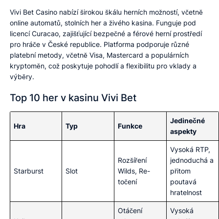
Vivi Bet Casino nabízí širokou škálu herních možností, včetně
online automatů, stolních her a živého kasina. Funguje pod
licencí Curacao, zajišťující bezpečné a férové herní prostředí
pro hráče v České republice. Platforma podporuje různé
platební metody, včetně Visa, Mastercard a populárních
kryptoměn, což poskytuje pohodlí a flexibilitu pro vklady a
výběry.
Top 10 her v kasinu Vivi Bet
Jedinečné
Hra
Typ
Funkce
aspekty
Vysoká RTP,
Rozšíření
jednoduchá a
Starburst
Slot
Wilds, Re-
přitom
točení
poutavá
hratelnost
Otáčení
Vysoká