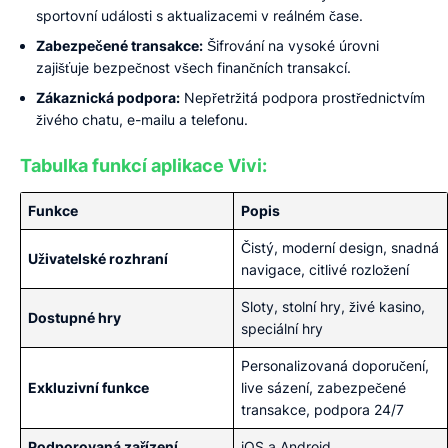
sportovní události s aktualizacemi v reálném čase.
Zabezpečené transakce:
Šifrování na vysoké úrovni
zajišťuje bezpečnost všech finančních transakcí.
Zákaznická podpora:
Nepřetržitá podpora prostřednictvím
živého chatu, e-mailu a telefonu.
Tabulka funkcí aplikace Vivi:
Funkce
Popis
Čistý, moderní design, snadná
Uživatelské rozhraní
navigace, citlivé rozložení
Sloty, stolní hry, živé kasino,
Dostupné hry
speciální hry
Personalizovaná doporučení,
Exkluzivní funkce
live sázení, zabezpečené
transakce, podpora 24/7
Podporovaná zařízení
iOS a Android