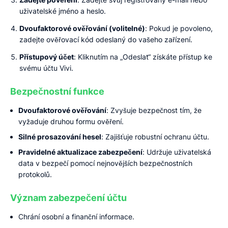
uživatelské jméno a heslo.
Dvoufaktorové ověřování (volitelné)
: Pokud je povoleno,
zadejte ověřovací kód odeslaný do vašeho zařízení.
Přístupový účet
: Kliknutím na „Odeslat“ získáte přístup ke
svému účtu Vivi.
Bezpečnostní funkce
Dvoufaktorové ověřování
: Zvyšuje bezpečnost tím, že
vyžaduje druhou formu ověření.
Silné prosazování hesel
: Zajišťuje robustní ochranu účtu.
Pravidelné aktualizace zabezpečení
: Udržuje uživatelská
data v bezpečí pomocí nejnovějších bezpečnostních
protokolů.
Význam zabezpečení účtu
Chrání osobní a finanční informace.