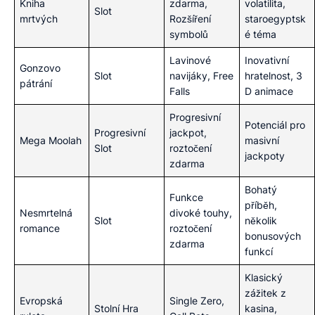
Kniha
zdarma,
volatilita,
Slot
mrtvých
Rozšíření
staroegyptsk
symbolů
é téma
Lavinové
Inovativní
Gonzovo
Slot
navijáky, Free
hratelnost, 3
pátrání
Falls
D animace
Progresivní
Potenciál pro
Progresivní
jackpot,
Mega Moolah
masivní
Slot
roztočení
jackpoty
zdarma
Bohatý
Funkce
příběh,
Nesmrtelná
divoké touhy,
Slot
několik
romance
roztočení
bonusových
zdarma
funkcí
Klasický
zážitek z
Evropská
Single Zero,
Stolní Hra
kasina,