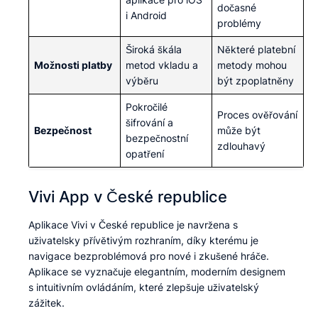
dočasné
i Android
problémy
Široká škála
Některé platební
Možnosti platby
metod vkladu a
metody mohou
výběru
být zpoplatněny
Pokročilé
Proces ověřování
šifrování a
Bezpečnost
může být
bezpečnostní
zdlouhavý
opatření
Vivi App v České republice
Aplikace Vivi v České republice je navržena s
uživatelsky přívětivým rozhraním, díky kterému je
navigace bezproblémová pro nové i zkušené hráče.
Aplikace se vyznačuje elegantním, moderním designem
s intuitivním ovládáním, které zlepšuje uživatelský
zážitek.