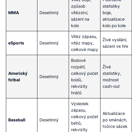
způsob
statistiky
MMA
Desetinný
vítězství,
boje,
sázení na
aktualizace
kolo
kolo po kole
Vítěz zápasu,
Živé vysílání,
eSports
Desetinný
vítěz mapy,
sázení ve hře
celkové mapy
Bodové
rozpětí,
Živé
Americký
celkový počet
statistiky,
Desetinný
fotbal
bodů,
možnost
rekvizity
cash-out
hráčů
Výsledek
zápasu,
Aktualizace
celkový počet
Baseball
Desetinný
po směnách,
běhů,
tvůrce sázek
rekvizity