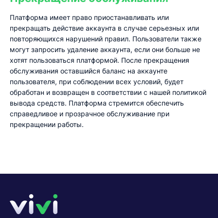
Платформа имеет право приостанавливать или
прекращать действие аккаунта в случае серьезных или
повторяющихся нарушений правил. Пользователи также
могут запросить удаление аккаунта, если они больше не
хотят пользоваться платформой. После прекращения
обслуживания оставшийся баланс на аккаунте
пользователя, при соблюдении всех условий, будет
обработан и возвращен в соответствии с нашей политикой
вывода средств. Платформа стремится обеспечить
справедливое и прозрачное обслуживание при
прекращении работы.