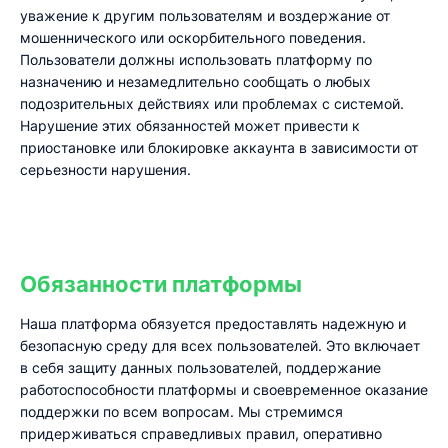
уважение к другим пользователям и воздержание от
мошеннического или оскорбительного поведения.
Пользователи должны использовать платформу по
назначению и незамедлительно сообщать о любых
подозрительных действиях или проблемах с системой.
Нарушение этих обязанностей может привести к
приостановке или блокировке аккаунта в зависимости от
серьезности нарушения.
Обязанности платформы
Наша платформа обязуется предоставлять надежную и
безопасную среду для всех пользователей. Это включает
в себя защиту данных пользователей, поддержание
работоспособности платформы и своевременное оказание
поддержки по всем вопросам. Мы стремимся
придерживаться справедливых правил, оперативно