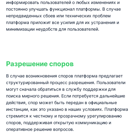
информировать пользователей о любых изменениях и
постоянно улучшать функционал платформы. В случае
непредвиденных сбоев или технических проблем
платформа приложит все усилия для их устранения и
минимизации неудобств для пользователей.
Разрешение споров
В случае возникновения споров платформа предлагает
структурированный процесс разрешения. Пользователи
могут сначала обратиться в службу поддержки для
поиска мирного решения. Если потребуется дальнейшие
действия, спор может быть передан в официальные
инстанции, как это указано в наших условиях. Платформа
стремится к честному и прозрачному урегулированию
споров, поддерживая открытую коммуникацию и
оперативное решение вопросов.