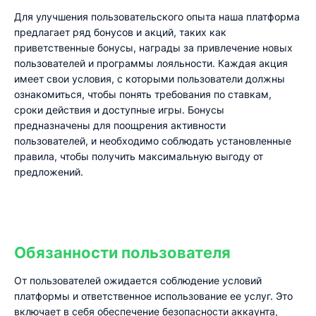
Для улучшения пользовательского опыта наша платформа
предлагает ряд бонусов и акций, таких как
приветственные бонусы, награды за привлечение новых
пользователей и программы лояльности. Каждая акция
имеет свои условия, с которыми пользователи должны
ознакомиться, чтобы понять требования по ставкам,
сроки действия и доступные игры. Бонусы
предназначены для поощрения активности
пользователей, и необходимо соблюдать установленные
правила, чтобы получить максимальную выгоду от
предложений.
Обязанности пользователя
От пользователей ожидается соблюдение условий
платформы и ответственное использование ее услуг. Это
включает в себя обеспечение безопасности аккаунта,