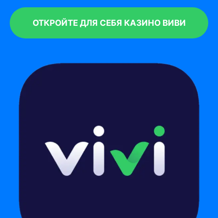
ОТКРОЙТЕ ДЛЯ СЕБЯ КАЗИНО ВИВИ