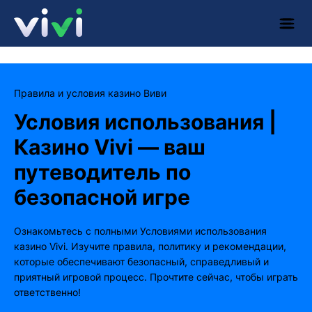
Правила и условия казино Виви
Условия использования |
Казино Vivi — ваш
путеводитель по
безопасной игре
Ознакомьтесь с полными Условиями использования
казино Vivi. Изучите правила, политику и рекомендации,
которые обеспечивают безопасный, справедливый и
приятный игровой процесс. Прочтите сейчас, чтобы играть
ответственно!