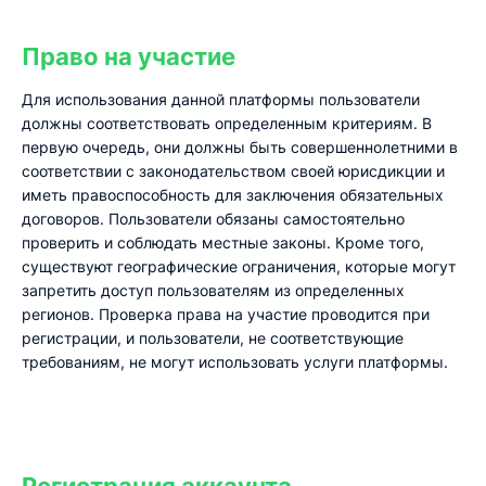
Право на участие
Для использования данной платформы пользователи
должны соответствовать определенным критериям. В
первую очередь, они должны быть совершеннолетними в
соответствии с законодательством своей юрисдикции и
иметь правоспособность для заключения обязательных
договоров. Пользователи обязаны самостоятельно
проверить и соблюдать местные законы. Кроме того,
существуют географические ограничения, которые могут
запретить доступ пользователям из определенных
регионов. Проверка права на участие проводится при
регистрации, и пользователи, не соответствующие
требованиям, не могут использовать услуги платформы.