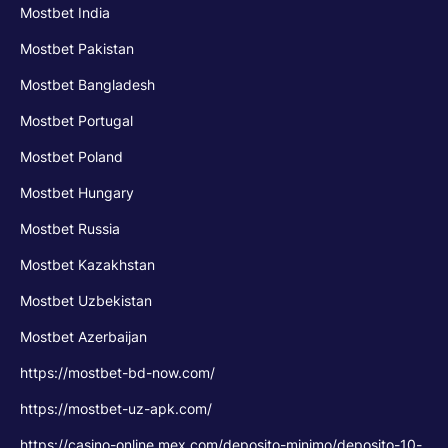
Mostbet India
Mostbet Pakistan
Mostbet Bangladesh
Mostbet Portugal
Mostbet Poland
Mostbet Hungary
Mostbet Russia
Mostbet Kazakhstan
Mostbet Uzbekistan
Mostbet Azerbaijan
https://mostbet-bd-now.com/
https://mostbet-uz-apk.com/
https://casino-online.mex.com/deposito-minimo/deposito-10-