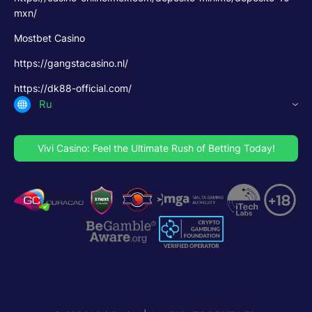
mxn/
Mostbet Casino
https://gangstacasino.nl/
https://dk88-official.com/
Ru
Vivi Casino: Feel the Ultimate Rush of Betting Today!