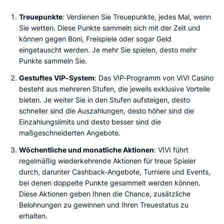
Treuepunkte
: Verdienen Sie Treuepunkte, jedes Mal, wenn
Sie wetten. Diese Punkte sammeln sich mit der Zeit und
können gegen Boni, Freispiele oder sogar Geld
eingetauscht werden. Je mehr Sie spielen, desto mehr
Punkte sammeln Sie.
Gestuftes VIP-System
: Das VIP-Programm von VIVI Casino
besteht aus mehreren Stufen, die jeweils exklusive Vorteile
bieten. Je weiter Sie in den Stufen aufsteigen, desto
schneller sind die Auszahlungen, desto höher sind die
Einzahlungslimits und desto besser sind die
maßgeschneiderten Angebote.
Wöchentliche und monatliche Aktionen
: VIVI führt
regelmäßig wiederkehrende Aktionen für treue Spieler
durch, darunter Cashback-Angebote, Turniere und Events,
bei denen doppelte Punkte gesammelt werden können.
Diese Aktionen geben Ihnen die Chance, zusätzliche
Belohnungen zu gewinnen und Ihren Treuestatus zu
erhalten.