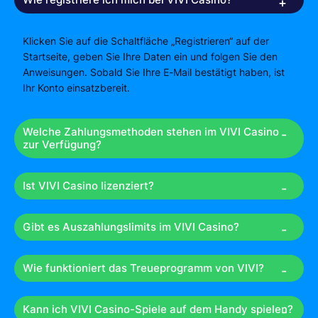
Klicken Sie auf die Schaltfläche „Registrieren“ auf der
Startseite, geben Sie Ihre Daten ein und folgen Sie den
Anweisungen. Sobald Sie Ihre E-Mail bestätigt haben, ist
Ihr Konto einsatzbereit.
Welche Zahlungsmethoden stehen im VIVI Casino
zur Verfügung?
Ist VIVI Casino lizenziert?
Gibt es Auszahlungslimits im VIVI Casino?
Wie funktioniert das Treueprogramm von VIVI?
Kann ich VIVI Casino-Spiele auf dem Handy spielen?