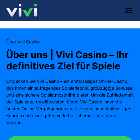
Über Vivi Casino
Über uns | Vivi Casino – Ihr
definitives Ziel für Spiele
Entdecken Sie Vivi Casino – ein erstklassiges Online-Casino,
das Ihnen ein aufregendes Spielerlebnis, großzügige Bonusse
und eine sichere Spielatmosphäre bietet. Um die Zufriedenheit
der Spieler zu gewährleisten, bietet Vivi Casino ihnen die
besten Online-Vergnügungen an, die von einem erstklassigen
Kunden und einer guten Verkehrssicherheit unterstützt
werden.