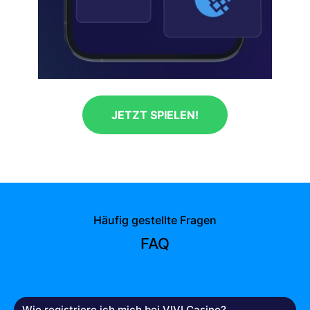
JETZT SPIELEN!
Häufig gestellte Fragen
FAQ
Wie registriere ich mich bei VIVI Casino?