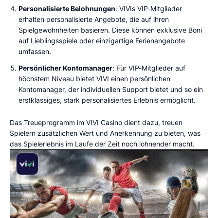
Personalisierte Belohnungen
: VIVIs VIP-Mitglieder
erhalten personalisierte Angebote, die auf ihren
Spielgewohnheiten basieren. Diese können exklusive Boni
auf Lieblingsspiele oder einzigartige Ferienangebote
umfassen.
Persönlicher Kontomanager
: Für VIP-Mitglieder auf
höchstem Niveau bietet VIVI einen persönlichen
Kontomanager, der individuellen Support bietet und so ein
erstklassiges, stark personalisiertes Erlebnis ermöglicht.
Das Treueprogramm im VIVI Casino dient dazu, treuen
Spielern zusätzlichen Wert und Anerkennung zu bieten, was
das Spielerlebnis im Laufe der Zeit noch lohnender macht.